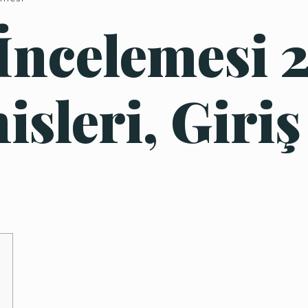
İncelemesi 
isleri, Giri