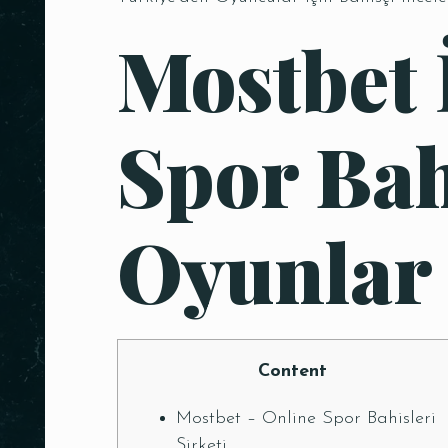
Mostbet 
Spor Bah
Oyunlar
Content
Mostbet – Online Spor Bahisleri
Şirketi